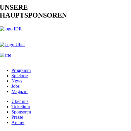
UNSERE
HAUPTSPONSOREN
Programm
Spielorte
News
Jobs
Magazin
Über uns
Ticketinfo
Sponsoren
Presse
Archiv