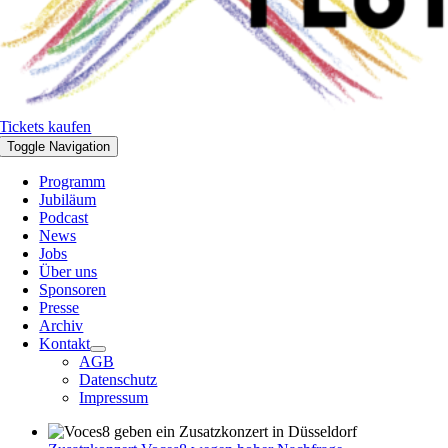
Tickets kaufen
Toggle Navigation
Programm
Jubiläum
Podcast
News
Jobs
Über uns
Sponsoren
Presse
Archiv
Kontakt
AGB
Datenschutz
Impressum