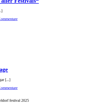
aller Festivals“
.]
Kommentare
age
ar [...]
Kommentare