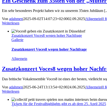
Ein Geschenk zum 35sten von der „Mutter 
Ein sehr besonderes Projekt haben wir zu unserem 35sten Jubiläum [..
Von
adahmen
|
2025-09-02T14:07:23+02:00
02.09.2025
|
Allgemein
|
0 
Weiterlesen
Zusatzkonzert Voces8 wegen hoher Nachfrage
Gallerie
Zusatzkonzert Voces8 wegen hoher Nachfrage
Allgemein
Zusatzkonzert Voces8 wegen hoher Nachfr
Das britische Vokalensemble Voces8 ist eines der besten, vielleicht sog
Von
adahmen
|
2025-06-24T13:13:54+02:00
24.06.2025
|
Allgemein
|
0 
Weiterlesen
Tickets für die Festivalhighlights gibt es ab dem 25. April 2025