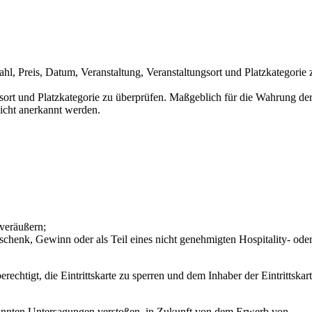
hl, Preis, Datum, Veranstaltung, Veranstaltungsort und Platzkategorie 
ngsort und Platzkategorie zu überprüfen. Maßgeblich für die Wahrung de
icht anerkannt werden.
 veräußern;
schenk, Gewinn oder als Teil eines nicht genehmigten Hospitality- ode
erechtigt, die Eintrittskarte zu sperren und dem Inhaber der Eintrittskar
enannten Untersagungen verstoßen, in Zukunft von dem Erwerb von