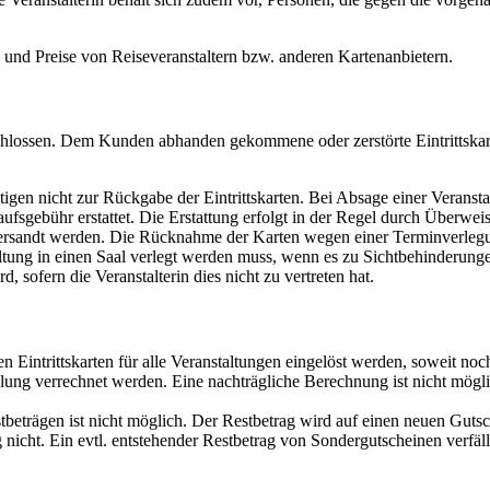
n und Preise von Reiseveranstaltern bzw. anderen Kartenanbietern.
lossen. Dem Kunden abhanden gekommene oder zerstörte Eintrittskarten w
en nicht zur Rückgabe der Eintrittskarten. Bei Absage einer Veransta
ufsgebühr erstattet. Die Erstattung erfolgt in der Regel durch Überwe
übersandt werden. Die Rücknahme der Karten wegen einer Terminverlegu
altung in einen Saal verlegt werden muss, wenn es zu Sichtbehinderun
 sofern die Veranstalterin dies nicht zu vertreten hat.
en Eintrittskarten für alle Veranstaltungen eingelöst werden, soweit no
lung verrechnet werden. Eine nachträgliche Berechnung ist nicht möglic
eträgen ist nicht möglich. Der Restbetrag wird auf einen neuen Gutsc
 nicht. Ein evtl. entstehender Restbetrag von Sondergutscheinen verfäll