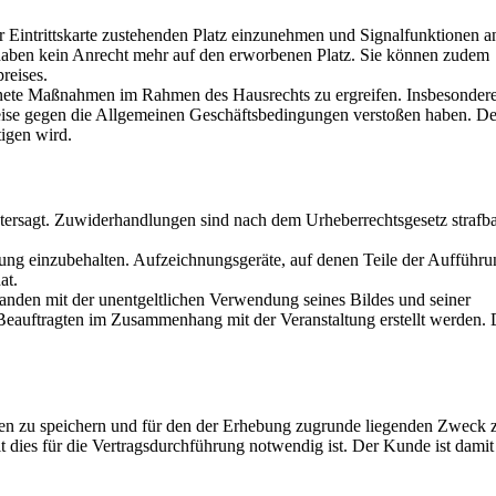
r Eintrittskarte zustehenden Platz einzunehmen und Signalfunktionen a
 haben kein Anrecht mehr auf den erworbenen Platz. Sie können zudem
reises.
eeignete Maßnahmen im Rahmen des Hausrechts zu ergreifen. Insbesonder
Weise gegen die Allgemeinen Geschäftsbedingungen verstoßen haben. De
tigen wird.
ntersagt. Zuwiderhandlungen sind nach dem Urheberrechtsgesetz strafb
ung einzubehalten. Aufzeichnungsgeräte, auf denen Teile der Aufführ
at.
standen mit der unentgeltlichen Verwendung seines Bildes und seiner
Beauftragten im Zusammenhang mit der Veranstaltung erstellt werden. 
Daten zu speichern und für den der Erhebung zugrunde liegenden Zweck 
it dies für die Vertragsdurchführung notwendig ist. Der Kunde ist damit