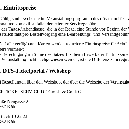
I. Eintrittspreise
 Gültig sind jeweils die im Veranstaltungsprogramm des düsseldorf festi
snahme von evtl. anfallender externer Servicegebühr.
 der Tages-/ Abendkasse, die in der Regel eine Stunde vor Beginn der
sätzlich fällt pro Bestellvorgang eine Bearbeitungs- und Versandgebüh
 Auf alle verfügbaren Karten werden reduzierte Eintrittspreise für Schü
ders vermerkt.
e Berechtigung im Sinne des Satzes 1 ist beim Erwerb der Eintrittska
r Veranstaltung nicht nachgewiesen werden, ist die Differenz zum regulä
. DTS-Ticketportal / Webshop
i Bestellungen über den Webshop, der über die Webseite der Veranstalt
RTICKETSERVICE.DE GmbH & Co. KG
oße Neugasse 2
667 Köln
stfach 10 22 23
462 Köln