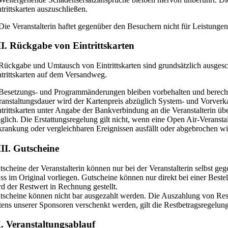
trittskarten auszuschließen.
 Die Veranstalterin haftet gegenüber den Besuchern nicht für Leistunge
I. Rückgabe von Eintrittskarten
 Rückgabe und Umtausch von Eintrittskarten sind grundsätzlich ausgesch
ntrittskarten auf dem Versandweg.
 Besetzungs- und Programmänderungen bleiben vorbehalten und berechtig
ranstaltungsdauer wird der Kartenpreis abzüglich System- und Vorverka
ntrittskarten unter Angabe der Bankverbindung an die Veranstalterin 
glich. Die Erstattungsregelung gilt nicht, wenn eine Open Air-Veranst
krankung oder vergleichbaren Ereignissen ausfällt oder abgebrochen wird,
II. Gutscheine
tscheine der Veranstalterin können nur bei der Veranstalterin selbst geg
ss im Original vorliegen. Gutscheine können nur direkt bei einer Bestel
rd der Restwert in Rechnung gestellt.
tscheine können nicht bar ausgezahlt werden. Die Auszahlung von Restb
itens unserer Sponsoren verschenkt werden, gilt die Restbetragsregelung
. Veranstaltungsablauf