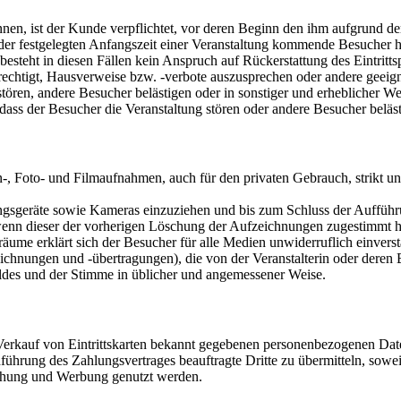
nen, ist der Kunde verpflichtet, vor deren Beginn den ihm aufgrund de
 der festgelegten Anfangszeit einer Veranstaltung kommende Besucher
besteht in diesen Fällen kein Anspruch auf Rückerstattung des Eintrittsp
st berechtigt, Hausverweise bzw. -verbote auszusprechen oder andere g
tören, andere Besucher belästigen oder in sonstiger und erheblicher 
dass der Besucher die Veranstaltung stören oder andere Besucher beläs
n-, Foto- und Filmaufnahmen, auch für den privaten Gebrauch, strikt u
ungsgeräte sowie Kameras einzuziehen und bis zum Schluss der Aufführ
wenn dieser der vorherigen Löschung der Aufzeichnungen zugestimmt h
gsräume erklärt sich der Besucher für alle Medien unwiderruflich einver
ichnungen und -übertragungen), die von der Veranstalterin oder deren 
Bildes und der Stimme in üblicher und angemessener Weise.
den Verkauf von Eintrittskarten bekannt gegebenen personenbezogenen 
hführung des Zahlungsvertrages beauftragte Dritte zu übermitteln, sowe
schung und Werbung genutzt werden.