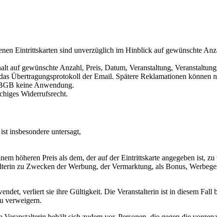
enen Eintrittskarten sind unverzüglich im Hinblick auf gewünschte Anza
Erhalt auf gewünschte Anzahl, Preis, Datum, Veranstaltung, Veranstaltu
. das Übertragungsprotokoll der Email. Spätere Reklamationen können n
 3 BGB keine Anwendung.
chiges Widerrufsrecht.
ist insbesondere untersagt,
nem höheren Preis als dem, der auf der Eintrittskarte angegeben ist, zu
stalterin zu Zwecken der Werbung, der Vermarktung, als Bonus, Werbege
et, verliert sie ihre Gültigkeit. Die Veranstalterin ist in diesem Fall b
zu verweigern.
e Veranstalterin behält sich zudem vor, Personen, die gegen die vorg