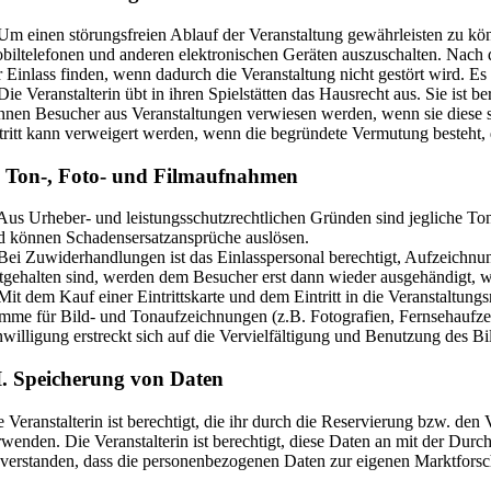
 Um einen störungsfreien Ablauf der Veranstaltung gewährleisten zu kön
biltelefonen und anderen elektronischen Geräten auszuschalten. Nach
r Einlass finden, wenn dadurch die Veranstaltung nicht gestört wird. Es 
 Die Veranstalterin übt in ihren Spielstätten das Hausrecht aus. Sie i
nnen Besucher aus Veranstaltungen verwiesen werden, wenn sie diese s
tritt kann verweigert werden, wenn die begründete Vermutung besteht, 
 Ton-, Foto- und Filmaufnahmen
 Aus Urheber- und leistungsschutzrechtlichen Gründen sind jegliche To
d können Schadensersatzansprüche auslösen.
 Bei Zuwiderhandlungen ist das Einlasspersonal berechtigt, Aufzeichn
stgehalten sind, werden dem Besucher erst dann wieder ausgehändigt, 
 Mit dem Kauf einer Eintrittskarte und dem Eintritt in die Veranstaltun
imme für Bild- und Tonaufzeichnungen (z.B. Fotografien, Fernsehaufze
nwilligung erstreckt sich auf die Vervielfältigung und Benutzung des 
. Speicherung von Daten
e Veranstalterin ist berechtigt, die ihr durch die Reservierung bzw. 
rwenden. Die Veranstalterin ist berechtigt, diese Daten an mit der Durc
nverstanden, dass die personenbezogenen Daten zur eigenen Marktfor