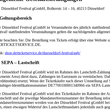
r Düsseldorf Festival gGmbH, Bolkerstr. 14 – 16, 40213 Düsseldorf
 Geltungsbereich
e Düsseldorf Festival gGmbH ist Veranstalterin des jährlich stattfindend
stival! stattfindenden Veranstaltungen gelten die nachfolgenden allgem
tte beachten Sie: Die Bestellung von Tickets erfolgt über eine We
ERTICKETSERVICE.DE.
nk:
shop.derticketservice.de/duesseldorf-festival/agb/
. SEPA – Lastschrift
e Düsseldorf Festival gGmbH wird im Rahmen des Lastschrift-Zahlungs
yments Area) dient dazu, Zahlungen im Euroraum zu vereinfachen. Dab
editinstitut) ersetzt. Wenn der Ticketkäufer nach dieser Umstellung a
äubiger-Identifikationsnummer DE7700100001340966 ein SEPA-Lastschrift
e Düsseldorf Festival gGmbH wird den Ticketkäufer im Rahmen der Auft
stschrift und die jeweilige Mandatsreferenznummer der Bestellung info
ndatsreferenznummer werden von der Düsseldorf Festival gGmbH bei alle
ch, einen etwaigen Widerruf des Lastschriftmandates jedenfalls auch ge