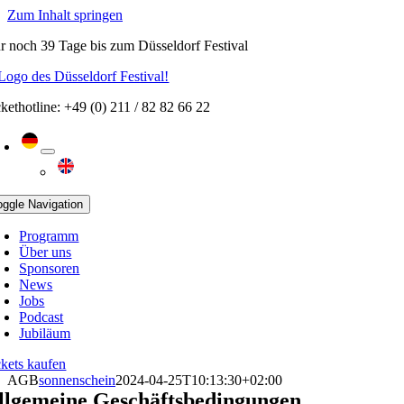
Zum Inhalt springen
r noch
39 Tage
bis zum Düsseldorf Festival
ckethotline: +49 (0) 211 / 82 82 66 22
oggle Navigation
Programm
Über uns
Sponsoren
News
Jobs
Podcast
Jubiläum
ckets kaufen
AGB
sonnenschein
2024-04-25T10:13:30+02:00
llgemeine Geschäftsbedingungen