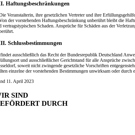
I. Haftungsbeschränkungen
Die Veranstalterin, ihre gesetzlichen Vertreter und ihre Erfüllungsgehilf
 Von der vorstehenden Haftungsbeschränkung unberührt bleibt die Haftun
d vertragstypischen Schaden. Ansprüche für Schäden aus der Verletzu
berührt.
II. Schlussbestimmungen
 findet ausschließlich das Recht der Bundesrepublik Deutschland Anw
füllungsort und ausschließlicher Gerichtstand für alle Ansprüche zwisch
sseldorf, soweit nicht zwingende gesetzliche Vorschriften entgegensteh
llten einzelne der vorstehenden Bestimmungen unwirksam oder durch ei
and 11. April 2023
IR SIND
EFÖRDERT DURCH