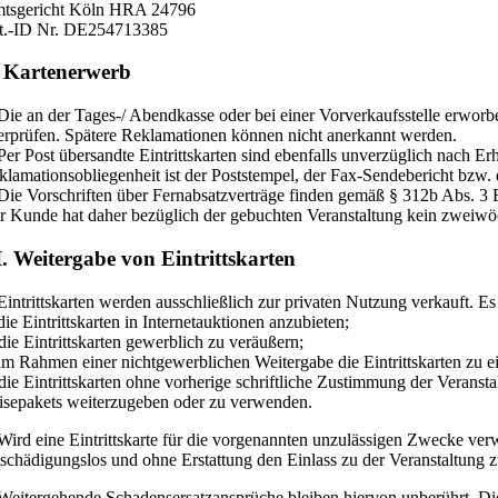
tsgericht Köln HRA 24796
t.-ID Nr. DE254713385
 Kartenerwerb
 Die an der Tages-/ Abendkasse oder bei einer Vorverkaufsstelle erworb
erprüfen. Spätere Reklamationen können nicht anerkannt werden.
 Per Post übersandte Eintrittskarten sind ebenfalls unverzüglich nach 
klamationsobliegenheit ist der Poststempel, der Fax-Sendebericht bzw
 Die Vorschriften über Fernabsatzverträge finden gemäß § 312b Abs.
r Kunde hat daher bezüglich der gebuchten Veranstaltung kein zweiwö
. Weitergabe von Eintrittskarten
 Eintrittskarten werden ausschließlich zur privaten Nutzung verkauft. Es 
die Eintrittskarten in Internetauktionen anzubieten;
 die Eintrittskarten gewerblich zu veräußern;
 im Rahmen einer nichtgewerblichen Weitergabe die Eintrittskarten zu ei
 die Eintrittskarten ohne vorherige schriftliche Zustimmung der Veran
isepakets weiterzugeben oder zu verwenden.
Wird eine Eintrittskarte für die vorgenannten unzulässigen Zwecke verwend
tschädigungslos und ohne Erstattung den Einlass zu der Veranstaltung 
 Weitergehende Schadensersatzansprüche bleiben hiervon unberührt. Di