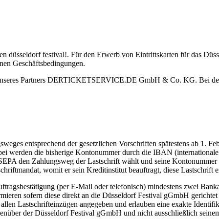
en düsseldorf festival!. Für den Erwerb von Eintrittskarten für das Düs
einen Geschäftsbedingungen.
bsite unseres Partners DERTICKETSERVICE.DE GmbH & Co. KG. Bei de
weges entsprechend der gesetzlichen Vorschriften spätestens ab 1. F
ei werden die bisherige Kontonummer durch die IBAN (internationale 
uf SEPA den Zahlungsweg der Lastschrift wählt und seine Kontonummer 
mandat, womit er sein Kreditinstitut beauftragt, diese Lastschrift e
ragsbestätigung (per E-Mail oder telefonisch) mindestens zwei Bankar
rmieren sofern diese direkt an die Düsseldorf Festival gGmbH gericht
n Lastschrifteinzügen angegeben und erlauben eine exakte Identifikat
genüber der Düsseldorf Festival gGmbH und nicht ausschließlich seinem