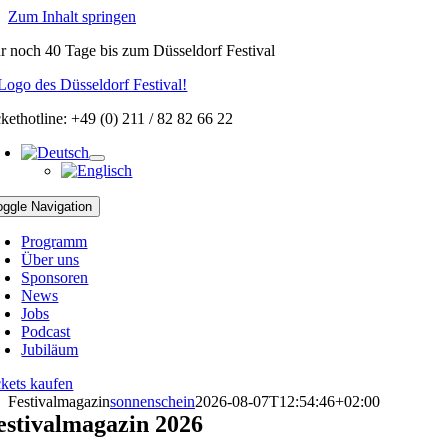
Zum Inhalt springen
r noch
40 Tage
bis zum Düsseldorf Festival
ckethotline: +49 (0) 211 / 82 82 66 22
oggle Navigation
Programm
Über uns
Sponsoren
News
Jobs
Podcast
Jubiläum
ckets kaufen
Festivalmagazin
sonnenschein
2026-08-07T12:54:46+02:00
estivalmagazin 2026