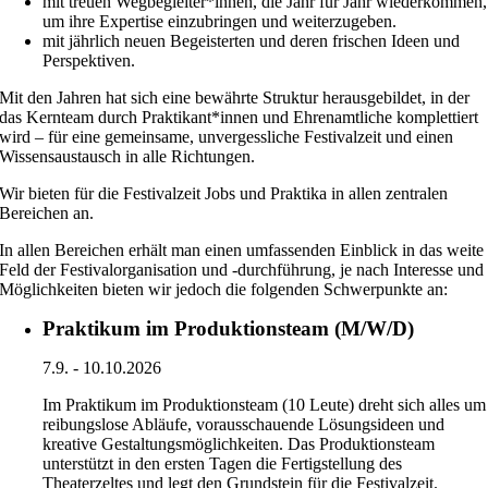
mit treuen Wegbegleiter*innen, die Jahr für Jahr wiederkommen,
um ihre Expertise einzubringen und weiterzugeben.
mit jährlich neuen Begeisterten und deren frischen Ideen und
Perspektiven.
Mit den Jahren hat sich eine bewährte Struktur herausgebildet, in der
das Kernteam durch Praktikant*innen und Ehrenamtliche komplettiert
wird – für eine gemeinsame, unvergessliche Festivalzeit und einen
Wissensaustausch in alle Richtungen.
Wir bieten für die Festivalzeit Jobs und Praktika in allen zentralen
Bereichen an.
In allen Bereichen erhält man einen umfassenden Einblick in das weite
Feld der Festivalorganisation und -durchführung, je nach Interesse und
Möglichkeiten bieten wir jedoch die folgenden Schwerpunkte an:
Praktikum im Produktionsteam (M/W/D)
7.9. - 10.10.2026
Im Praktikum im Produktionsteam (10 Leute) dreht sich alles um
reibungslose Abläufe, vorausschauende Lösungsideen und
kreative Gestaltungsmöglichkeiten. Das Produktionsteam
unterstützt in den ersten Tagen die Fertigstellung des
Theaterzeltes und legt den Grundstein für die Festivalzeit.