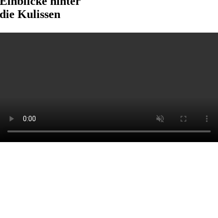
Einblicke hinter
die Kulissen