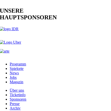
UNSERE
HAUPTSPONSOREN
Programm
Spielorte
News
Jobs
Magazin
Über uns
Ticketinfo
Sponsoren
Presse
Archiv