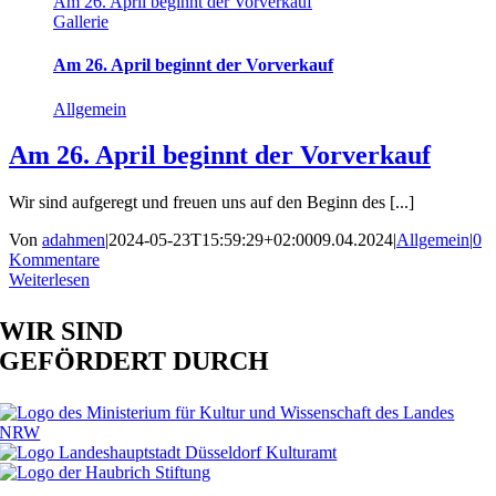
Am 26. April beginnt der Vorverkauf
Gallerie
Am 26. April beginnt der Vorverkauf
Allgemein
Am 26. April beginnt der Vorverkauf
Wir sind aufgeregt und freuen uns auf den Beginn des [...]
Von
adahmen
|
2024-05-23T15:59:29+02:00
09.04.2024
|
Allgemein
|
0
Kommentare
Weiterlesen
WIR SIND
GEFÖRDERT DURCH