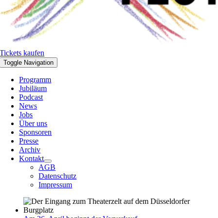
Tickets kaufen
Toggle Navigation
Programm
Jubiläum
Podcast
News
Jobs
Über uns
Sponsoren
Presse
Archiv
Kontakt
AGB
Datenschutz
Impressum