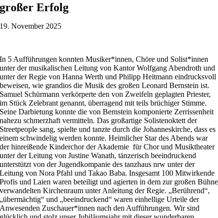
großer Erfolg
19. November 2025
In 5 Aufführungen konnten Musiker*innen, Chöre und Solist*innen
unter der musikalischen Leitung von Kantor Wolfgang Abendroth und
unter der Regie von Hanna Werth und Philipp Heitmann eindrucksvoll
beweisen, wie grandios die Musik des großen Leonard Bernstein ist.
Samuel Schürmann verkörperte den von Zweifeln geplagten Priester,
im Stück Zelebrant genannt, überragend mit teils brüchiger Stimme.
Seine Darbietung konnte die von Bernstein komponierte Zerrissenheit
nahezu schmerzhaft vermitteln. Das großartige Solistenoktett der
Streetpeople sang, spielte und tanzte durch die Johanneskirche, dass es
einem schwindelig werden konnte. Heimlicher Star des Abends war
der hinreißende Kinderchor der Akademie für Chor und Musiktheater
unter der Leitung von Justine Wanath, tänzerisch beeindruckend
unterstützt von der Jugendkompanie des tanzhaus nrw unter der
Leitung von Nora Pfahl und Takao Baba. Insgesamt 100 Mitwirkende
Profis und Laien waren beteiligt und agierten in dem zur großen Bühn
verwandelten Kirchenraum unter Anleitung der Regie. „Berührend“,
„übermächtig“ und „beeindruckend“ waren einhellige Urteile der
Anwesenden Zuschauer*innen nach den Aufführungen. Wir sind
glücklich und stolz unser Jubiläumsjahr mit dieser wunderbaren