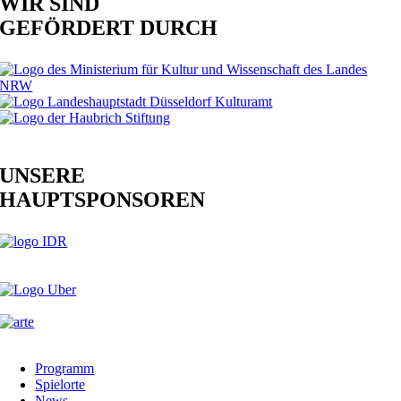
WIR SIND
GEFÖRDERT DURCH
UNSERE
HAUPTSPONSOREN
Programm
Spielorte
News