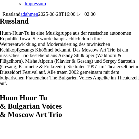
Impressum
Russland
adahmen
2025-08-28T16:00:14+02:00
Russland
Huun-Huur-Tu ist eine Musikgruppe aus der russischen autonomen
Republik Tuwa. Sie wurde hauptsächlich durch ihre
Weiterentwicklung und Modernisierung des tuwinischen
Kehlkopfgesangs Khöömei bekannt. Das Moscow Art Trio ist ein
russisches Trio bestehend aus Arkady Shilkloper (Waldhorn &
Flügelhorn), Misha Alperin (Klavier & Gesang) und Sergey Starostin
(Gesang, Klarinette & Folkreeds). Sie traten 1997 im Theaterzelt beim
Düsseldorf Festival auf. Alle traten 2002 gemeinsam mit dem
bulgarischen Frauenchor The Bulgarien Voices Angelite im Theaterzelt
auf.
Huun Huur Tu
& Bulgarian Voices
& Moscow Art Trio