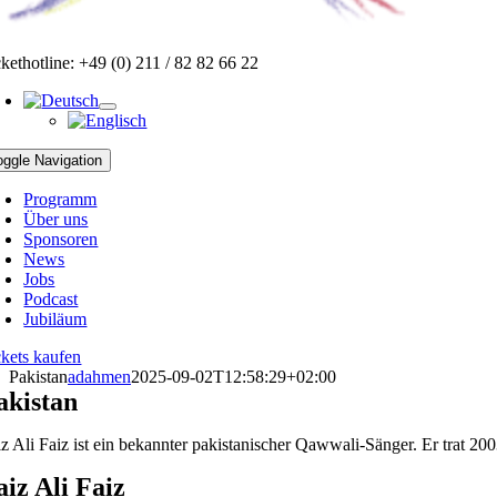
ckethotline: +49 (0) 211 / 82 82 66 22
oggle Navigation
Programm
Über uns
Sponsoren
News
Jobs
Podcast
Jubiläum
ckets kaufen
Pakistan
adahmen
2025-09-02T12:58:29+02:00
akistan
iz Ali Faiz ist ein bekannter pakistanischer Qawwali-Sänger. Er trat 20
aiz Ali Faiz