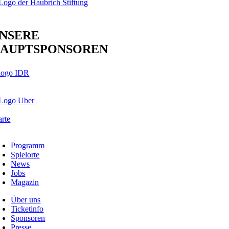
NSERE
AUPTSPONSOREN
Programm
Spielorte
News
Jobs
Magazin
Über uns
Ticketinfo
Sponsoren
Presse