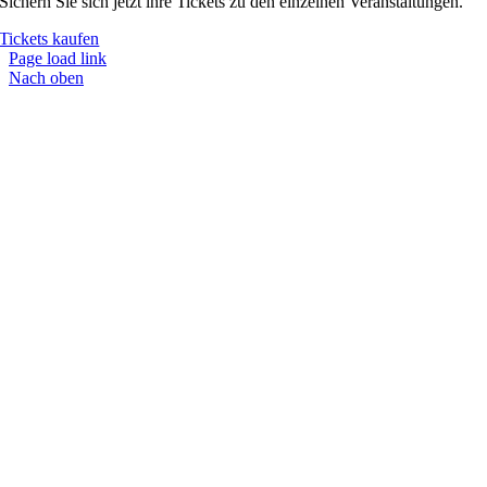
Sichern Sie sich jetzt ihre Tickets zu den einzelnen Veranstaltungen.
Tickets kaufen
Page load link
Nach oben