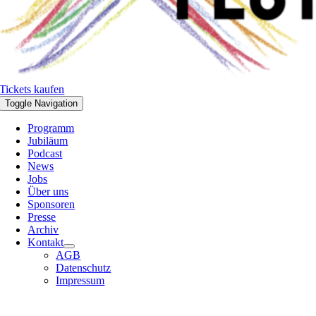
Tickets kaufen
Toggle Navigation
Programm
Jubiläum
Podcast
News
Jobs
Über uns
Sponsoren
Presse
Archiv
Kontakt
AGB
Datenschutz
Impressum