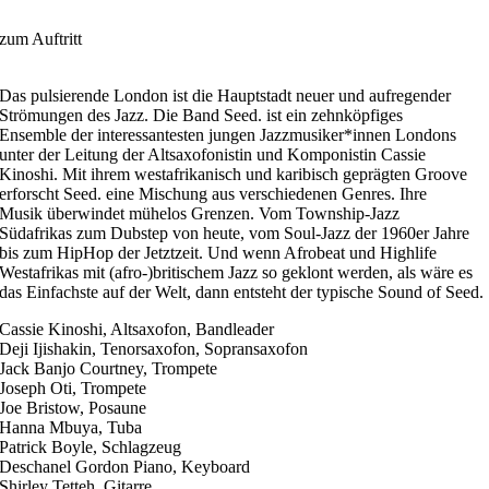
zum Auftritt
Das pulsierende London ist die Hauptstadt neuer und aufregender
Strömungen des Jazz. Die Band Seed. ist ein zehnköpfiges
Ensemble der interessantesten jungen Jazzmusiker*innen Londons
unter der Leitung der Altsaxofonistin und Komponistin Cassie
Kinoshi. Mit ihrem westafrikanisch und karibisch geprägten Groove
erforscht Seed. eine Mischung aus verschiedenen Genres. Ihre
Musik überwindet mühelos Grenzen. Vom Township-Jazz
Südafrikas zum Dubstep von heute, vom Soul-Jazz der 1960er Jahre
bis zum HipHop der Jetztzeit. Und wenn Afrobeat und Highlife
Westafrikas mit (afro-)britischem Jazz so geklont werden, als wäre es
das Einfachste auf der Welt, dann entsteht der typische Sound of Seed.
Cassie Kinoshi, Altsaxofon, Bandleader
Deji Ijishakin, Tenorsaxofon, Sopransaxofon
Jack Banjo Courtney, Trompete
Joseph Oti, Trompete
Joe Bristow, Posaune
Hanna Mbuya, Tuba
Patrick Boyle, Schlagzeug
Deschanel Gordon Piano, Keyboard
Shirley Tetteh, Gitarre