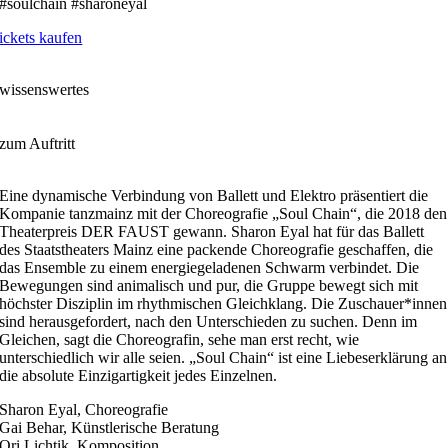
#soulchain #sharoneyal
ickets kaufen
wissenswertes
zum Auftritt
Eine dynamische Verbindung von Ballett und Elektro präsentiert die
Kompanie tanzmainz mit der Choreografie „Soul Chain“, die 2018 den
Theaterpreis DER FAUST gewann. Sharon Eyal hat für das Ballett
des Staatstheaters Mainz eine packende Choreografie geschaffen, die
das Ensemble zu einem energiegeladenen Schwarm verbindet. Die
Bewegungen sind animalisch und pur, die Gruppe bewegt sich mit
höchster Disziplin im rhythmischen Gleichklang. Die Zuschauer*innen
sind herausgefordert, nach den Unterschieden zu suchen. Denn im
Gleichen, sagt die Choreografin, sehe man erst recht, wie
unterschiedlich wir alle seien. „Soul Chain“ ist eine Liebeserklärung an
die absolute Einzigartigkeit jedes Einzelnen.
Sharon Eyal, Choreografie
Gai Behar, Künstlerische Beratung
Ori Lichtik, Komposition