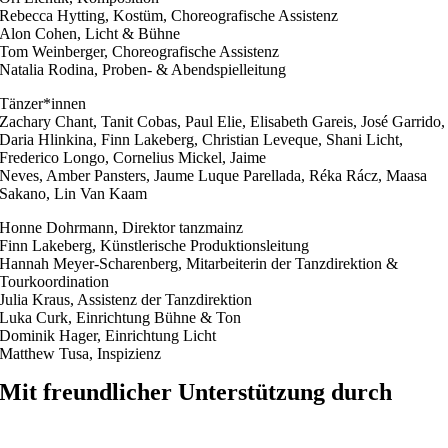
Rebecca Hytting, Kostüm, Choreografische Assistenz
Alon Cohen, Licht & Bühne
Tom Weinberger, Choreografische Assistenz
Natalia Rodina, Proben- & Abendspielleitung
Tänzer*innen
Zachary Chant, Tanit Cobas, Paul Elie, Elisabeth Gareis, José Garrido,
Daria Hlinkina, Finn Lakeberg, Christian Leveque, Shani Licht,
Frederico Longo, Cornelius Mickel, Jaime
Neves, Amber Pansters, Jaume Luque Parellada, Réka Rácz, Maasa
Sakano, Lin Van Kaam
Honne Dohrmann, Direktor tanzmainz
Finn Lakeberg, Künstlerische Produktionsleitung
Hannah Meyer-Scharenberg, Mitarbeiterin der Tanzdirektion &
Tourkoordination
Julia Kraus, Assistenz der Tanzdirektion
Luka Curk, Einrichtung Bühne & Ton
Dominik Hager, Einrichtung Licht
Matthew Tusa, Inspizienz
Mit freundlicher Unterstützung durch