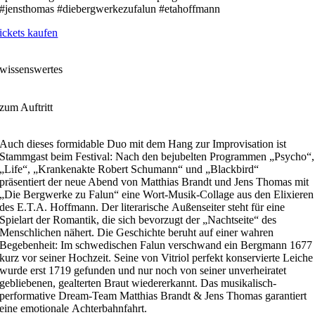
#jensthomas #diebergwerkezufalun #etahoffmann
ickets kaufen
wissenswertes
zum Auftritt
Auch dieses formidable Duo mit dem Hang zur Improvisation ist
Stammgast beim Festival: Nach den bejubelten Programmen „Psycho“,
„Life“, „Krankenakte Robert Schumann“ und „Blackbird“
präsentiert der neue Abend von Matthias Brandt und Jens Thomas mit
„Die Bergwerke zu Falun“ eine Wort-Musik-Collage aus den Elixieren
des E.T.A. Hoffmann. Der literarische Außenseiter steht für eine
Spielart der Romantik, die sich bevorzugt der „Nachtseite“ des
Menschlichen nähert. Die Geschichte beruht auf einer wahren
Begebenheit: Im schwedischen Falun verschwand ein Bergmann 1677
kurz vor seiner Hochzeit. Seine von Vitriol perfekt konservierte Leiche
wurde erst 1719 gefunden und nur noch von seiner unverheiratet
gebliebenen, gealterten Braut wiedererkannt. Das musikalisch-
performative Dream-Team Matthias Brandt & Jens Thomas garantiert
eine emotionale Achterbahnfahrt.