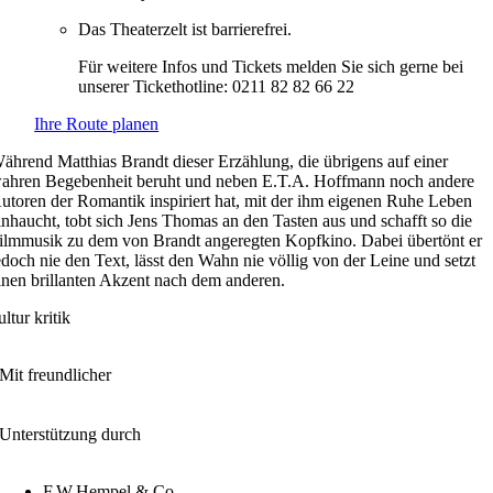
Das Theaterzelt ist barrierefrei.
Für weitere Infos und Tickets melden Sie sich gerne bei
unserer Tickethotline: 0211 82 82 66 22
Ihre Route planen
ährend Matthias Brandt dieser Erzählung, die übrigens auf einer
ahren Begebenheit beruht und neben E.T.A. Hoffmann noch andere
utoren der Romantik inspiriert hat, mit der ihm eigenen Ruhe Leben
inhaucht, tobt sich Jens Thomas an den Tasten aus und schafft so die
ilmmusik zu dem von Brandt angeregten Kopfkino. Dabei übertönt er
edoch nie den Text, lässt den Wahn nie völlig von der Leine und setzt
inen brillanten Akzent nach dem anderen.
ultur kritik
Mit freundlicher
Unterstützung durch
F.W.Hempel & Co