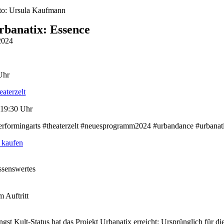
to: Ursula Kaufmann
rbanatix: Essence
2024
Uhr
eaterzelt
 19:30 Uhr
erformingarts #theaterzelt #neuesprogramm2024 #urbandance #urbanati
 kaufen
ssenswertes
m Auftritt
ngst Kult-Status hat das Projekt Urbanatix erreicht: Ursprünglich für