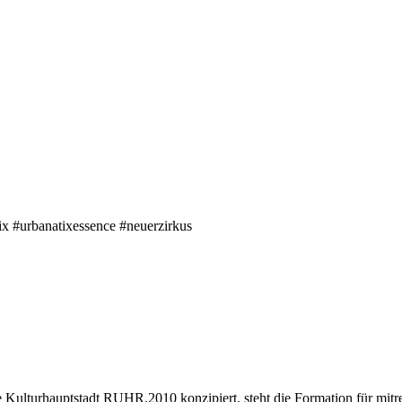
x #urbanatixessence #neuerzirkus
 die Kulturhauptstadt RUHR.2010 konzipiert, steht die Formation für mi