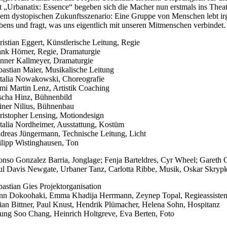
t „Urbanatix: Essence“ begeben sich die Macher nun erstmals ins Theate
nem dystopischen Zukunftsszenario: Eine Gruppe von Menschen lebt irg
bens und fragt, was uns eigentlich mit unseren Mitmenschen verbindet.
ristian Eggert, Künstlerische Leitung, Regie
ank Hörner, Regie, Dramaturgie
nner Kallmeyer, Dramaturgie
bastian Maier, Musikalische Leitung
talia Nowakowski, Choreografie
mi Martin Lenz, Artistik Coaching
scha Hinz, Bühnenbild
iner Nilius, Bühnenbau
ristopher Lensing, Motiondesign
talia Nordheimer, Ausstattung, Kostüm
dreas Jüngermann, Technische Leitung, Licht
ilipp Wistinghausen, Ton
onso Gonzalez Barria, Jonglage; Fenja Barteldres, Cyr Wheel; Gareth 
ul Davis Newgate, Urbaner Tanz, Carlotta Ribbe, Musik, Oskar Skryp
bastian Gies Projektorganisation
nn Dokoohaki, Emma Khadija Herrmann, Zeynep Topal, Regieassiste
lian Bittner, Paul Knust, Hendrik Plümacher, Helena Sohn, Hospitanz
ung Soo Chang, Heinrich Holtgreve, Eva Berten, Foto