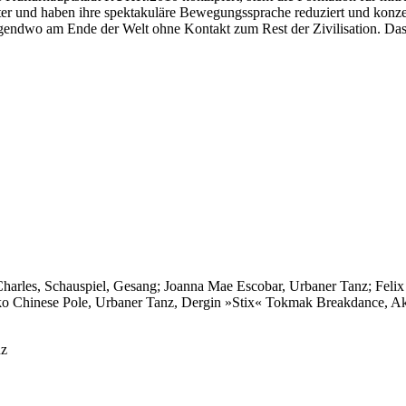
r und haben ihre spektakuläre Bewegungssprache reduziert und konzentr
endwo am Ende der Welt ohne Kontakt zum Rest der Zivilisation. Das 
Charles, Schauspiel, Gesang; Joanna Mae Escobar, Urbaner Tanz; Feli
ko Chinese Pole, Urbaner Tanz, Dergin »Stix« Tokmak Breakdance, A
nz