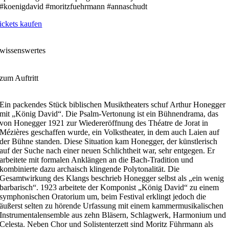
#koenigdavid #moritzfuehrmann #annaschudt
ickets kaufen
wissenswertes
zum Auftritt
Ein packendes Stück biblischen Musiktheaters schuf Arthur Honegger
mit „König David“. Die Psalm-Vertonung ist ein Bühnendrama, das
von Honegger 1921 zur Wiedereröffnung des Théatre de Jorat in
Mézières geschaffen wurde, ein Volkstheater, in dem auch Laien auf
der Bühne standen. Diese Situation kam Honegger, der künstlerisch
auf der Suche nach einer neuen Schlichtheit war, sehr entgegen. Er
arbeitete mit formalen Anklängen an die Bach-Tradition und
kombinierte dazu archaisch klingende Polytonalität. Die
Gesamtwirkung des Klangs beschrieb Honegger selbst als „ein wenig
barbarisch“. 1923 arbeitete der Komponist „König David“ zu einem
symphonischen Oratorium um, beim Festival erklingt jedoch die
äußerst selten zu hörende Urfassung mit einem kammermusikalischen
Instrumentalensemble aus zehn Bläsern, Schlagwerk, Harmonium und
Celesta. Neben Chor und So­listenterzett sind Moritz Führmann als