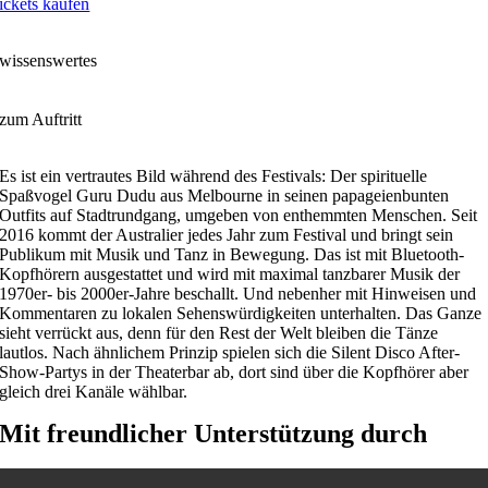
ickets kaufen
wissenswertes
zum Auftritt
Es ist ein vertrautes Bild während des Festivals: Der spirituelle
Spaßvogel Guru Dudu aus Melbourne in seinen papageienbunten
Outfits auf Stadtrundgang, umgeben von enthemmten Menschen. Seit
2016 kommt der Australier jedes Jahr zum Festival und bringt sein
Publikum mit Musik und Tanz in Bewegung. Das ist mit Blue­tooth-
Kopfhörern ausgestattet und wird mit maximal tanzbarer Musik der
1970er- bis 2000er-Jahre beschallt. Und nebenher mit Hinweisen und
Kommentaren zu lokalen Sehenswürdigkeiten unterhalten. Das Ganze
sieht verrückt aus, denn für den Rest der Welt bleiben die Tänze
lautlos. Nach ähnlichem Prinzip spielen sich die Silent Disco After-
Show-Partys in der Theaterbar ab, dort sind über die Kopfhörer aber
gleich drei Kanäle wählbar.
Mit freundlicher Unterstützung durch