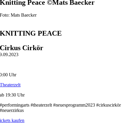
Knitting Peace ©Mats Baecker
Foto: Mats Baecker
KNITTING PEACE
Cirkus Cirkör
9.09.2023
0:00 Uhr
Theaterzelt
ab 19:30 Uhr
#performingarts #theaterzelt #neuesprogramm2023 #cirkuscirkör
#neuerzirkus
ickets kaufen