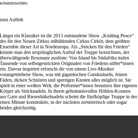
wissenswertes
zum Auftritt
Längst ein Klassiker ist die 2013 entstandene Show „Knitting Peace“
des für den Neuen Zirkus stilbildenden Cirkus Cirkör, dem größten
Ensemble dieser Art in Nordeuropa. Als „Stricken für den Frieden“
könnte man den ursprünglichen Aufruf der Truppe bezeichnen, der
überwältigende Resonanz auslöste: Von Island bis Südafrika trafen
Tausende von selbstgestrickten Originalen von Friedens-stifter*innen
ein. Davon inspiriert erforscht die von einem Live-Musiker
vorangetriebene Show, was mit gigantischen Garnknäueln, feinen
Fäden, dicken Schnüren und sperrigen Knoten alles möglich ist. Sie
spielt in einer weißen Welt, die Performer*innen benutzen ihre eigenen
Körper als Stricknadeln. In ihrem geheimnisvollen Höhlen-Kosmos
aus Garn und Riesenhäkelnadeln scheint die fünfköpfige Truppe in der
einen Minute konstruktiv, in der nächsten zerstörerisch oder sogar
beides gleichzeitig.