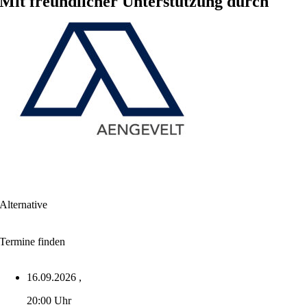
Mit freundlicher Unterstützung durch
Alternative
Termine finden
16.09.2026
,
20:00 Uhr