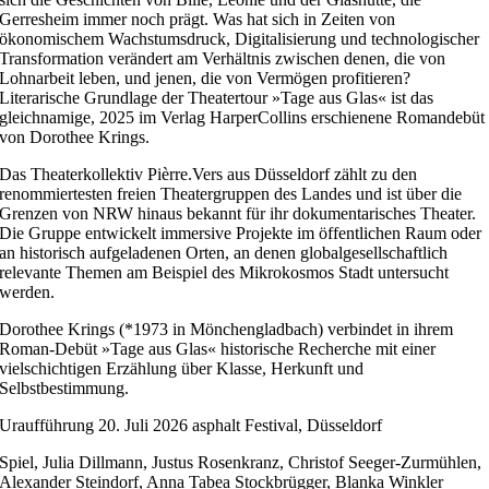
Gerresheim immer noch prägt. Was hat sich in Zeiten von
ökonomischem Wachstumsdruck, Digitalisierung und technologischer
Transformation verändert am Verhältnis zwischen denen, die von
Lohnarbeit leben, und jenen, die von Vermögen profitieren?
Literarische Grundlage der Theatertour »Tage aus Glas« ist das
gleichnamige, 2025 im Verlag HarperCollins erschienene Romandebüt
von Dorothee Krings.
Das Theaterkollektiv Pièrre.Vers aus Düsseldorf zählt zu den
renommiertesten freien Theatergruppen des Landes und ist über die
Grenzen von NRW hinaus bekannt für ihr dokumentarisches Theater.
Die Gruppe entwickelt immersive Projekte im öffentlichen Raum oder
an historisch aufgeladenen Orten, an denen globalgesellschaftlich
relevante Themen am Beispiel des Mikrokosmos Stadt untersucht
werden.
Dorothee Krings (*1973 in Mönchengladbach) verbindet in ihrem
Roman-Debüt »Tage aus Glas« historische Recherche mit einer
vielschichtigen Erzählung über Klasse, Herkunft und
Selbstbestimmung.
Uraufführung 20. Juli 2026 asphalt Festival, Düsseldorf
Spiel, Julia Dillmann, Justus Rosenkranz, Christof Seeger-Zurmühlen,
Alexander Steindorf, Anna Tabea Stockbrügger, Blanka Winkler