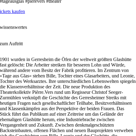
#tageausglas #pierevers #theater
ickets kaufen
wissenswertes
zum Auftritt
1901 wurden in Gerresheim die Öfen der weltweit größten Glashütte
fast gelöscht: Die Arbeiter streiken für besseren Lohn und Würde,
während andere vom Besitz der Fabrik profitieren. Im Zentrum von
»Tage aus Glas« stehen Bille, Tochter eines Glasarbeiters, und Leonie,
Tochter des Werksarztes. Ihre unterschiedlichen Lebenswelten spiegeln
die Klassenverhältnisse der Zeit. Die neue Produktion des
Theaterkollektiv Pièrre.Vers rund um Regisseur Christof Seeger-
Zurmühlen verknüpft die Geschichte des Gerresheimer Streiks mit
heutigen Fragen nach gesellschaftlicher Teilhabe, Besitzverhältnissen
und Klassenkämpfen aus der Perspektive der beiden Frauen. Das
Stück führt das Publikum auf einer Zeitreise um das Gelände der
ehemaligen Glashütte herum, eine Industriebrache zwischen
Vergangenheit und Zukunft. Zwischen denkmalgeschützten
Backsteinbauten, offenen Flächen und neuen Bauprojekten verweben
sich die Geschichten von Bille, Leonie und der Glashütte, die