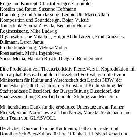
Regie und Konzept, Christof Seeger-Zurmühlen
Kostüm und Raum, Susanne Hoffmann
Dramaturgie und Stückfassung, Leonie Ute Maria Adam
Komposition und Sounddesign, Bojan Vuletić
Tontechnik, Sandra Zawada, Benjamín Herrera
Regieassistenz, Mika Ludwig
Organisatorische Mitarbeit, Halgir Abdulkareem, Emil Gonzales
Dillmann, Laron Janus
Produktionsleitung, Melissa Müller
Pressearbeit, Marita Ingenhoven
Social Media, Hannah Busch, Dietgard Brandenburg
Eine Produktion von Theaterkollektiv Pièrre.Vers in Koproduktion mit
dem asphalt Festival und dem Düsseldorf Festival, gefördert vom
Ministerium für Kultur und Wissenschaft des Landes NRW, der
Landeshauptstadt Düsseldorf, der Kunst- und Kulturstiftung der
Stadtsparkasse Düsseldorf, der BürgerStiftung Düsseldorf, der
Sparkassenstiftung Rheinland und der Stiftung van Meeteren.
Mit herzlichem Dank für die großartige Unterstützung an Rainer
Menzel, Samir Noori sowie an Tim Neiser, Mareike Seidemann und
dem Team von GLASVOLL.
Herzlichen Dank an Familie Kaufmann, Lothar Schröder und
Dorothee Schröder-Krings für ihre Offenheit, Hilfsbereitschaft und