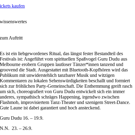
ickets kaufen
wissenswertes
zum Auftritt
Es ist ein liebgewordenes Ritual, das längst fester Bestandteil des
Festivals ist: Angeführt vom spirituellen Spaßvogel Guru Dudu aus
Melbourne erobern Gruppen lautloser Tänzer*innen tanzend und
groovend die Stadt. Ausgestattet mit Bluetooth-Kopfhören wird das
Publikum mit unwiderstehlich tanzbarer Musik und witzigen
Kommentaren zu lokalen Sehenswürdigkeiten beschallt und formiert
sich zur fröhlichen Party-Gemeinschaft. Die Enthemmung greift rasch
um sich, choreografiert von Guru Dudu entwickelt sich ein immer
anderes, sympathisch schräges Happening, irgendwo zwischen
Flashmob, improvisiertem Tanz-Theater und szenigem Street-Dance.
Gute Laune ist dabei garantiert und hoch ansteckend.
Guru Dudu 16. – 19.9.
N.N. 23. – 26.9.