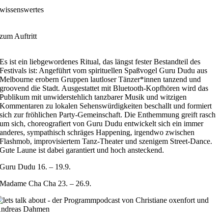
wissenswertes
zum Auftritt
Es ist ein liebgewordenes Ritual, das längst fester Bestandteil des
Festivals ist: Angeführt vom spirituellen Spaßvogel Guru Dudu aus
Melbourne erobern Gruppen lautloser Tänzer*innen tanzend und
groovend die Stadt. Ausgestattet mit Bluetooth-Kopfhören wird das
Publikum mit unwiderstehlich tanzbarer Musik und witzigen
Kommentaren zu lokalen Sehenswürdigkeiten beschallt und formiert
sich zur fröhlichen Party-Gemeinschaft. Die Enthemmung greift rasch
um sich, choreografiert von Guru Dudu entwickelt sich ein immer
anderes, sympathisch schräges Happening, irgendwo zwischen
Flashmob, improvisiertem Tanz-Theater und szenigem Street-Dance.
Gute Laune ist dabei garantiert und hoch ansteckend.
Guru Dudu 16. – 19.9.
Madame Cha Cha 23. – 26.9.