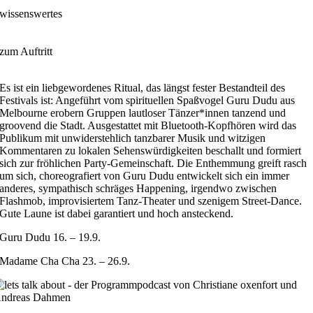
wissenswertes
zum Auftritt
Es ist ein liebgewordenes Ritual, das längst fester Bestandteil des
Festivals ist: Angeführt vom spirituellen Spaßvogel Guru Dudu aus
Melbourne erobern Gruppen lautloser Tänzer*innen tanzend und
groovend die Stadt. Ausgestattet mit Bluetooth-Kopfhören wird das
Publikum mit unwiderstehlich tanzbarer Musik und witzigen
Kommentaren zu lokalen Sehenswürdigkeiten beschallt und formiert
sich zur fröhlichen Party-Gemeinschaft. Die Enthemmung greift rasch
um sich, choreografiert von Guru Dudu entwickelt sich ein immer
anderes, sympathisch schräges Happening, irgendwo zwischen
Flashmob, improvisiertem Tanz-Theater und szenigem Street-Dance.
Gute Laune ist dabei garantiert und hoch ansteckend.
Guru Dudu 16. – 19.9.
Madame Cha Cha 23. – 26.9.