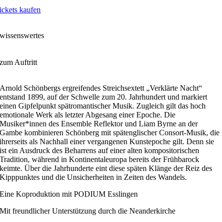
ickets kaufen
wissenswertes
zum Auftritt
Arnold Schönbergs ergreifendes Streichsextett „Verklärte Nacht“
entstand 1899, auf der Schwelle zum 20. Jahrhundert und markiert
einen Gipfelpunkt spätromantischer Musik. Zugleich gilt das hoch
emotionale Werk als letzter Abgesang einer Epoche. Die
Musiker*innen des Ensemble Reflektor und Liam Byrne an der
Gambe kombinieren Schönberg mit spätenglischer Consort-Musik, die
ihrerseits als Nachhall einer vergangenen Kunstepoche gilt. Denn sie
ist ein Ausdruck des Beharrens auf einer alten kompositorischen
Tradition, während in Kontinentaleuropa bereits der Frühbarock
keimte. Über die Jahrhunderte eint diese späten Klänge der Reiz des
Kipppunktes und die Unsicherheiten in Zeiten des Wandels.
Eine Koproduktion mit
PODIUM
Esslingen
Mit freundlicher Unterstützung durch die Neanderkirche