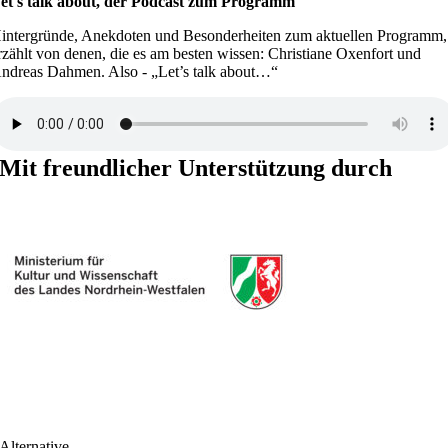
et's talk about, der Podcast zum Programm
intergründe, Anekdoten und Besonderheiten zum aktuellen Programm,
rzählt von denen, die es am besten wissen: Christiane Oxenfort und
ndreas Dahmen. Also - „Let’s talk about…“
Mit freundlicher Unterstützung durch
Alternative