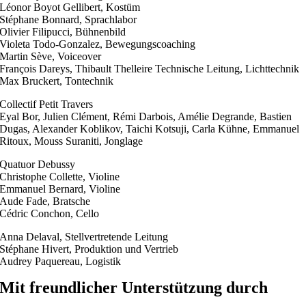
Léonor Boyot Gellibert, Kostüm
Stéphane Bonnard, Sprachlabor
Olivier Filipucci, Bühnenbild
Violeta Todo-Gonzalez, Bewegungscoaching
Martin Sève, Voiceover
François Dareys, Thibault Thelleire Technische Leitung, Lichttechnik
Max Bruckert, Tontechnik
Collectif Petit Travers
Eyal Bor, Julien Clément, Rémi Darbois, Amélie Degrande, Bastien
Dugas, Alexander Koblikov, Taichi Kotsuji, Carla Kühne, Emmanuel
Ritoux, Mouss Suraniti, Jonglage
Quatuor Debussy
Christophe Collette, Violine
Emmanuel Bernard, Violine
Aude Fade, Bratsche
Cédric Conchon, Cello
Anna Delaval, Stellvertretende Leitung
Stéphane Hivert, Produktion und Vertrieb
Audrey Paquereau, Logistik
Mit freundlicher Unterstützung durch