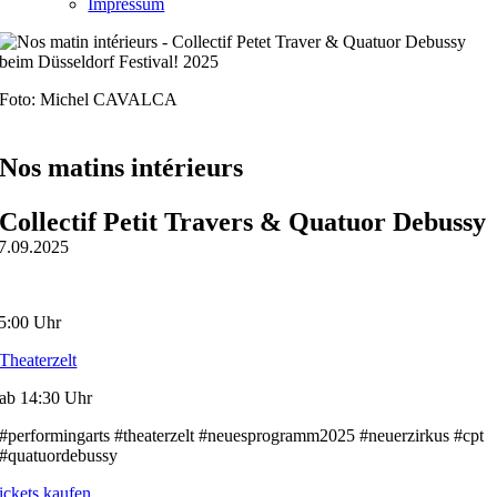
Impressum
Foto: Michel CAVALCA
Nos matins intérieurs
Collectif Petit Travers & Quatuor Debussy
7.09.2025
5:00 Uhr
Theaterzelt
ab 14:30 Uhr
#performingarts #theaterzelt #neuesprogramm2025 #neuerzirkus #cpt
#quatuordebussy
ickets kaufen