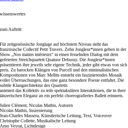
wissenswertes
zum Auftritt
Für zeitgenössische Jonglage auf höchstem Niveau steht das
französische Collectif Petit Travers. Zehn Jongleur*innen gehen in der
Show „Nos matins intérieurs“ in einen fesselnden Dialog mit dem
gefeierten Streichquartett Quatuor Debussy. Die Jongleur*innen
präsentieren ihre jeweils sehr eigene Technik, jeder gibt etwas von sich
preis. Zu barocken Klängen von Purcell und den minimalistischen
Kompositionen von Marc Mellits entsteht ein faszinierendes Mosaik
voller Überraschungen, das eine ganz besondere Poesie entfaltet. Die
subtile Klangarchitektur des Quartetts
animiert das Kollektiv zu teils spektakulären Interaktionen, die in ihrer
tänzerischen Eleganz an ein perfekt choreografiertes Ballett erinnern.
Julien Clément, Nicolas Mathis, Autoren
Nicolas Mathis, Inszenierung
Jean-Charles Massera, Künstlerische Leitung, Text, Voiceover
Christophe Collette, Musikalische Leitung
Arno Veyrat, Lichtdesign